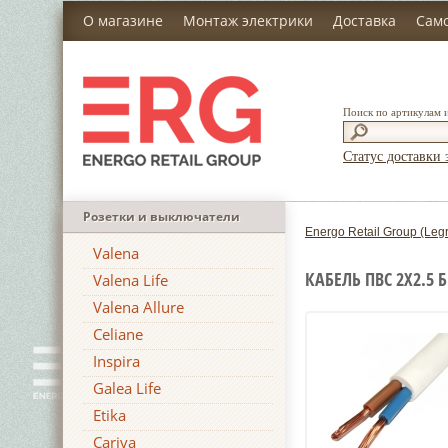
О магазине
Монтаж электрики
Доставка
Сам
Поиск по артикулам 
Статус доставки 
Розетки и выключатели
Energo Retail Group (Leg
Valena
КАБЕЛЬ ПВС 2Х2.5 
Valena Life
Valena Allure
Celiane
Inspira
Galea Life
Etika
Cariva