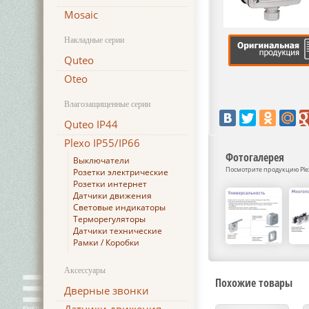
Mosaic
Накладные серии
Quteo
Oteo
Влагозащищенные серии
Quteo IP44
Plexo IP55/IP66
Фотогалерея
Выключатели
Посмотрите продукцию Plexo
Розетки электрические
Розетки интернет
Датчики движения
Световые индикаторы
Терморегуляторы
Датчики технические
Рамки / Коробки
Аксессуары
Похожие товары
Дверные звонки