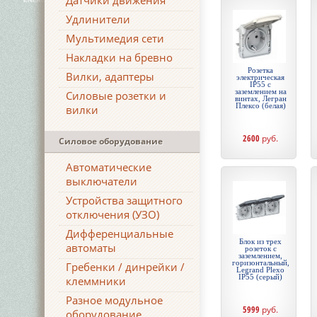
Датчики движения
Удлинители
Мультимедия сети
Накладки на бревно
Розетка
Вилки, адаптеры
электрическая
IP55 с
заземлением на
Силовые розетки и
винтах, Легран
Плексо (белая)
вилки
2600
руб.
Силовое оборудование
Автоматические
выключатели
Устройства защитного
отключения (УЗО)
Дифференциальные
Блок из трех
автоматы
розеток с
заземлением,
горизонтальный,
Гребенки / динрейки /
Legrand Plexo
IP55 (серый)
клеммники
Разное модульное
5999
руб.
оборудование