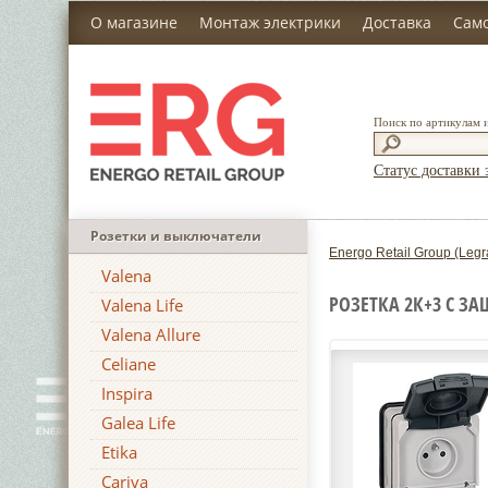
О магазине
Монтаж электрики
Доставка
Сам
Поиск по артикулам 
Статус доставки 
Розетки и выключатели
Energo Retail Group (Legr
Valena
РОЗЕТКА 2К+3 С З
Valena Life
Valena Allure
Celiane
Inspira
Galea Life
Etika
Cariva