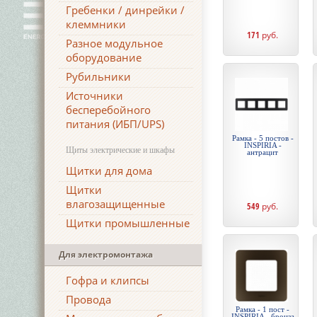
Гребенки / динрейки /
клеммники
171
руб.
Разное модульное
оборудование
Рубильники
Источники
бесперебойного
питания (ИБП/UPS)
Рамка - 5 постов -
INSPIRIA -
Щиты электрические и шкафы
антрацит
Щитки для дома
Щитки
влагозащищенные
549
руб.
Щитки промышленные
Для электромонтажа
Гофра и клипсы
Провода
Рамка - 1 пост -
INSPIRIA - бронза