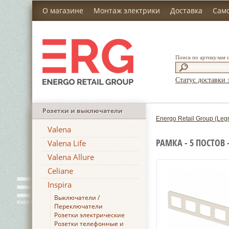
О магазине
Монтаж электрики
Доставка
Сам
Поиск по артикулам 
Статус доставки 
Розетки и выключатели
Energo Retail Group (Leg
Valena
РАМКА - 5 ПОСТОВ 
Valena Life
Valena Allure
Celiane
Inspira
Выключатели /
Переключатели
Розетки электрические
Розетки телефонные и