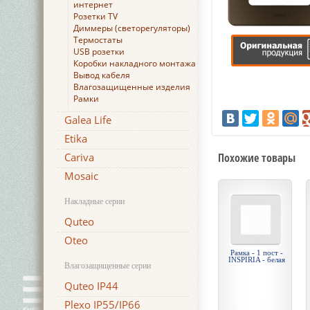
интернет
Розетки TV
Диммеры (светорегуляторы)
Термостаты
USB розетки
Коробки накладного монтажа
Вывод кабеля
Влагозащищенные изделия
Рамки
Galea Life
Etika
Cariva
Похожие товары
Mosaic
Накладные серии
Quteo
Oteo
Рамка - 1 пост -
INSPIRIA - белая
Влагозащищенные серии
Quteo IP44
Plexo IP55/IP66