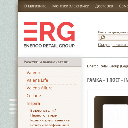
О магазине
Монтаж электрики
Доставка
Сам
Поиск по артикулам 
Статус доставки 
Розетки и выключатели
Energo Retail Group (Leg
Valena
РАМКА - 1 ПОСТ - I
Valena Life
Valena Allure
Celiane
Inspira
Выключатели /
Переключатели
Розетки электрические
Розетки телефонные и