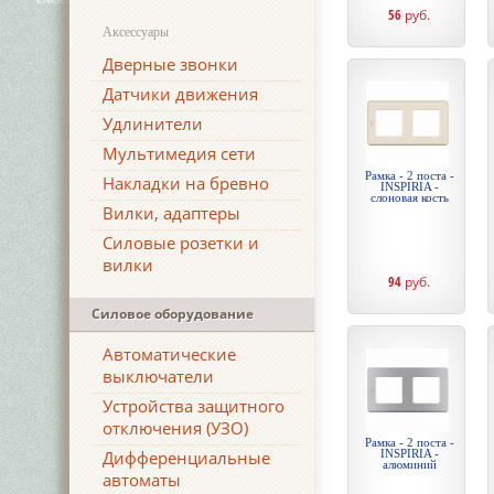
56
руб.
Аксессуары
Дверные звонки
Датчики движения
Удлинители
Мультимедия сети
Рамка - 2 поста -
Накладки на бревно
INSPIRIA -
слоновая кость
Вилки, адаптеры
Силовые розетки и
вилки
94
руб.
Силовое оборудование
Автоматические
выключатели
Устройства защитного
отключения (УЗО)
Рамка - 2 поста -
Дифференциальные
INSPIRIA -
алюминий
автоматы