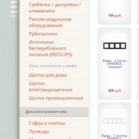
Гребенки / динрейки /
клеммники
144
руб.
Разное модульное
оборудование
Рубильники
Источники
бесперебойного
питания (ИБП/UPS)
Рамка - 4 поста -
INSPIRIA -
Щиты электрические и шкафы
антрацит
Щитки для дома
Щитки
влагозащищенные
420
руб.
Щитки промышленные
Для электромонтажа
Гофра и клипсы
Провода
Рамка - 5 постов -
INSPIRIA -