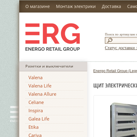
О магазине
Монтаж электрики
Доставка
Сам
Поиск по артикулам 
Статус доставки 
Розетки и выключатели
Energo Retail Group (Leg
Valena
ЩИТ ЭЛЕКТРИЧЕСКИ
Valena Life
Valena Allure
Celiane
Inspira
Galea Life
Etika
Cariva