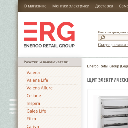
О магазине
Монтаж электрики
Доставка
Сам
Поиск по артикулам 
Статус доставки 
Розетки и выключатели
Energo Retail Group (Leg
Valena
ЩИТ ЭЛЕКТРИЧЕСКИ
Valena Life
Valena Allure
Celiane
Inspira
Galea Life
Etika
Cariva