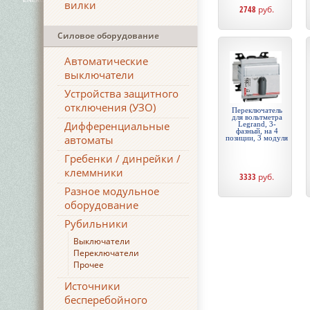
вилки
2748
руб.
Силовое оборудование
Автоматические
выключатели
Устройства защитного
отключения (УЗО)
Переключатель
для вольтметра
Дифференциальные
Legrand, 3-
фазный, на 4
автоматы
позиции, 3 модуля
Гребенки / динрейки /
клеммники
3333
руб.
Разное модульное
оборудование
Рубильники
Выключатели
Переключатели
Прочее
Источники
бесперебойного