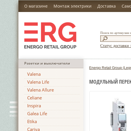
О магазине
Монтаж электрики
Доставка
Сам
Поиск по артикулам 
Статус доставки 
Розетки и выключатели
Energo Retail Group (Leg
Valena
МОДУЛЬНЫЙ ПЕРЕКЛ
Valena Life
Valena Allure
Celiane
Inspira
Galea Life
Etika
Cariva