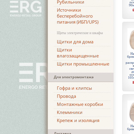
Рубильники
ос
90м
Источники
бесперебойного
питания (ИБП/UPS)
Щиты электрические и шкафы
Щитки для дома
Щитки
На
влагозащищенные
брев
Щитки промышленные
распр
све
д
ос
Для электромонтажа
105
Гофра и клипсы
Провода
Монтажные коробки
Клеммники
Крепеж и изоляция
На
брев
Доставка