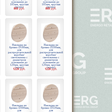
основания до
основания до
105мм, круглая
105мм, круглая
(ясень)
(ясень)
860
руб.
860
руб.
Накладка на
Накладка на
бревно Ø180мм,
бревно Ø200мм,
для
для
распределительной
распределительной
коробки/
коробки/
светильника с
светильника с
диаметром
диаметром
основания до
основания до
120мм, круглая
120мм, круглая
(ясень)
(ясень)
1220
руб.
1220
руб.
Накладка на
Накладка на
бревно Ø300мм,
бревно Ø320мм,
для
для