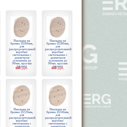
Накладка на
Накладка на
бревно Ø260мм,
бревно Ø280мм,
для
для
распределительной
распределительной
коробки/
коробки/
светильника с
светильника с
диаметром
диаметром
основания до
основания до
90мм, круглая
90мм, круглая
(ясень)
(ясень)
660
руб.
660
руб.
Накладка на
Накладка на
бревно Ø220мм,
бревно Ø240мм,
для
для
распределительной
распределительной
коробки/
коробки/
светильника с
светильника с
диаметром
диаметром