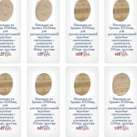
кладка на
Накладка на
Накладка на
Накладка на
но Ø300мм,
бревно Ø320мм,
бревно Ø180мм,
бревно Ø220мм,
для
для
для
для
еделительной
распределительной
распределительной
распределительной
коробки/
коробки/
коробки/
коробки/
тильника с
светильника с
светильника с
светильника с
иаметром
диаметром
диаметром
диаметром
нования до
основания до
основания до
основания до
м, круглая
90мм, круглая
105мм, круглая
105мм, круглая
(дуб)
(дуб)
(дуб)
(дуб)
725
руб.
725
руб.
1038
руб.
945
руб.
кладка на
Накладка на
Накладка на
Накладка на
но Ø280мм,
бревно Ø300мм,
бревно Ø320мм,
бревно Ø180мм,
для
для
для
для
еделительной
распределительной
распределительной
распределительной
коробки/
коробки/
коробки/
коробки/
тильника с
светильника с
светильника с
светильника с
иаметром
диаметром
диаметром
диаметром
нования до
основания до
основания до
основания до
мм, круглая
105мм, круглая
105мм, круглая
120мм, круглая
(дуб)
(дуб)
(дуб)
(дуб)
945
руб.
945
руб.
945
руб.
1341
руб.