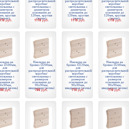
еделительной
распределительной
распределительной
распределительной
коробки/
коробки/
коробки/
коробки/
тильника с
светильника с
светильника с
светильника с
иаметром
диаметром
диаметром
диаметром
нования до
основания до
основания до
основания до
мм, круглая
120мм, круглая
120мм, круглая
120мм, круглая
(ясень)
(ясень)
(ясень)
(ясень)
110
руб.
1110
руб.
1110
руб.
1110
руб.
кладка на
Накладка на
Накладка на
Накладка на
но Ø180мм,
бревно Ø200мм,
бревно Ø220мм,
бревно Ø240мм,
для
для
для
для
еделительной
распределительной
распределительной
распределительной
коробки/
коробки/
коробки/
коробки/
тильника с
светильника с
светильника с
светильника с
азмером
размером
размером
размером
нования до
основания до
основания до
основания до
0х90мм,
90х90мм,
90х90мм,
90х90мм,
атная (ясень)
квадратная (ясень)
квадратная (ясень)
квадратная (ясень)
780
руб.
780
руб.
710
руб.
710
руб.