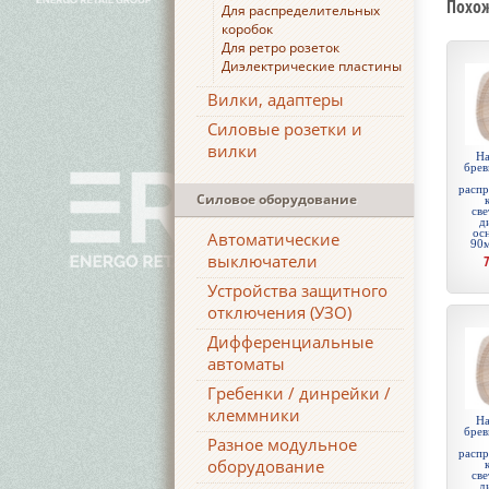
Похо
Для распределительных
коробок
Для ретро розеток
Диэлектрические пластины
Вилки, адаптеры
Силовые розетки и
вилки
На
брев
распр
Силовое оборудование
све
д
ос
Автоматические
90м
выключатели
Устройства защитного
отключения (УЗО)
Дифференциальные
автоматы
Гребенки / динрейки /
клеммники
На
брев
Разное модульное
распр
оборудование
све
д