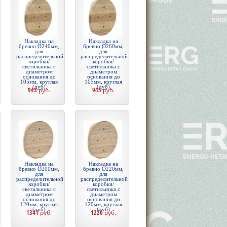
Накладка на
Накладка на
бревно Ø240мм,
бревно Ø260мм,
для
для
распределительной
распределительной
коробки/
коробки/
светильника с
светильника с
диаметром
диаметром
основания до
основания до
105мм, круглая
105мм, круглая
(дуб)
(дуб)
945
руб.
945
руб.
Накладка на
Накладка на
бревно Ø200мм,
бревно Ø220мм,
для
для
распределительной
распределительной
коробки/
коробки/
светильника с
светильника с
диаметром
диаметром
основания до
основания до
120мм, круглая
120мм, круглая
(дуб)
(дуб)
1341
руб.
1220
руб.