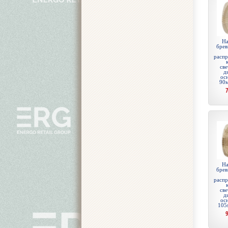
На
брев
распр
све
д
ос
90м
На
брев
распр
све
д
ос
105