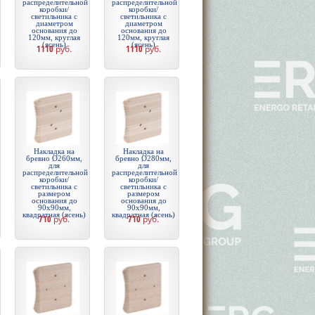
распределительной
распределительной
коробки/
коробки/
светильника с
светильника с
диаметром
диаметром
основания до
основания до
120мм, круглая
120мм, круглая
(ясень)
(ясень)
1110
руб.
1110
руб.
Накладка на
Накладка на
бревно Ø260мм,
бревно Ø280мм,
для
для
распределительной
распределительной
коробки/
коробки/
светильника с
светильника с
размером
размером
основания до
основания до
90х90мм,
90х90мм,
квадратная (ясень)
квадратная (ясень)
710
руб.
710
руб.