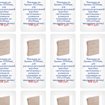
кладка на
Накладка на
Накладка на
Накладка на
но Ø300мм,
бревно Ø320мм,
бревно Ø180мм,
бревно Ø200мм,
для
для
для
для
еделительной
распределительной
распределительной
распределительной
коробки/
коробки/
коробки/
коробки/
тильника с
светильника с
светильника с
светильника с
азмером
размером
размером
размером
нования до
основания до
основания до
основания до
0х90мм,
90х90мм,
105х105мм,
105х105мм,
атная (ясень)
квадратная (ясень)
квадратная (ясень)
квадратная (ясень)
710
руб.
710
руб.
1011
руб.
1011
руб.
кладка на
Накладка на
Накладка на
Накладка на
но Ø260мм,
бревно Ø280мм,
бревно Ø300мм,
бревно Ø320мм,
для
для
для
для
еделительной
распределительной
распределительной
распределительной
коробки/
коробки/
коробки/
коробки/
тильника с
светильника с
светильника с
светильника с
азмером
размером
размером
размером
нования до
основания до
основания до
основания до
5х105мм,
105х105мм,
105х105мм,
105х105мм,
атная (ясень)
квадратная (ясень)
квадратная (ясень)
квадратная (ясень)
920
руб.
920
руб.
920
руб.
920
руб.