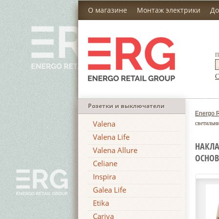
О магазине
Монтаж электрики
До
П
С
Розетки и выключатели
Energo R
Valena
светильни
Valena Life
НАКЛА
Valena Allure
ОСНОВ
Celiane
Inspira
Galea Life
Etika
Cariva