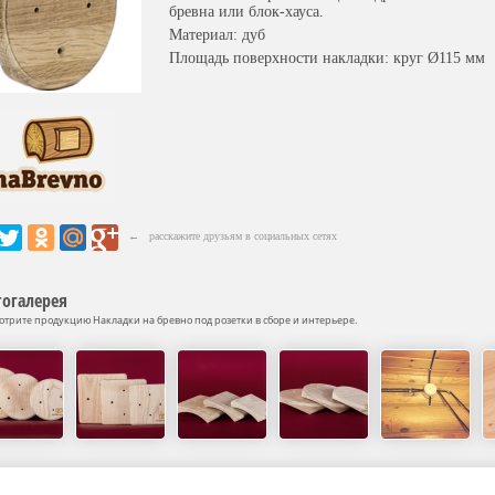
бревна или блок-хауса.
Материал: дуб
Площадь поверхности накладки: круг Ø115 мм
← расскажите друзьям в социальных сетях
огалерея
отрите продукцию Накладки на бревно под розетки в сборе и интерьере.