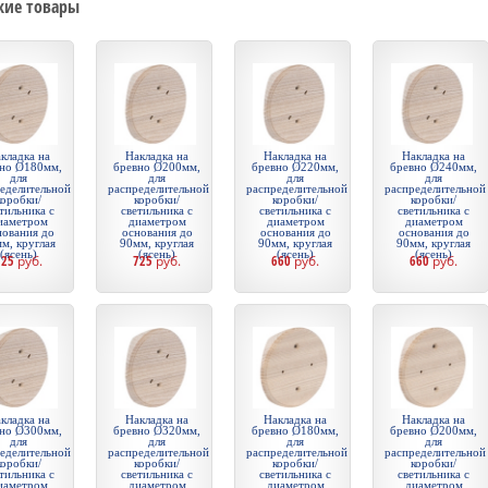
жие товары
кладка на
Накладка на
Накладка на
Накладка на
но Ø180мм,
бревно Ø200мм,
бревно Ø220мм,
бревно Ø240мм,
для
для
для
для
еделительной
распределительной
распределительной
распределительной
коробки/
коробки/
коробки/
коробки/
тильника с
светильника с
светильника с
светильника с
иаметром
диаметром
диаметром
диаметром
нования до
основания до
основания до
основания до
м, круглая
90мм, круглая
90мм, круглая
90мм, круглая
(ясень)
(ясень)
(ясень)
(ясень)
725
руб.
725
руб.
660
руб.
660
руб.
кладка на
Накладка на
Накладка на
Накладка на
но Ø300мм,
бревно Ø320мм,
бревно Ø180мм,
бревно Ø200мм,
для
для
для
для
еделительной
распределительной
распределительной
распределительной
коробки/
коробки/
коробки/
коробки/
тильника с
светильника с
светильника с
светильника с
иаметром
диаметром
диаметром
диаметром