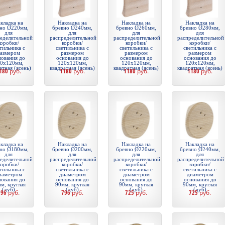
кладка на
Накладка на
Накладка на
Накладка на
но Ø220мм,
бревно Ø240мм,
бревно Ø260мм,
бревно Ø280мм,
для
для
для
для
еделительной
распределительной
распределительной
распределительной
коробки/
коробки/
коробки/
коробки/
тильника с
светильника с
светильника с
светильника с
азмером
размером
размером
размером
нования до
основания до
основания до
основания до
0х120мм,
120х120мм,
120х120мм,
120х120мм,
атная (ясень)
квадратная (ясень)
квадратная (ясень)
квадратная (ясень)
180
руб.
1180
руб.
1180
руб.
1180
руб.
кладка на
Накладка на
Накладка на
Накладка на
но Ø180мм,
бревно Ø200мм,
бревно Ø220мм,
бревно Ø240мм,
для
для
для
для
еделительной
распределительной
распределительной
распределительной
коробки/
коробки/
коробки/
коробки/
тильника с
светильника с
светильника с
светильника с
иаметром
диаметром
диаметром
диаметром
нования до
основания до
основания до
основания до
м, круглая
90мм, круглая
90мм, круглая
90мм, круглая
(дуб)
(дуб)
(дуб)
(дуб)
796
руб.
796
руб.
725
руб.
725
руб.