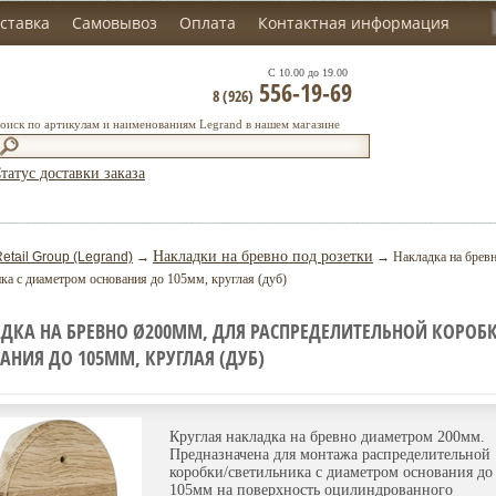
ставка
Самовывоз
Оплата
Контактная информация
С 10.00 до 19.00
556-19-69
8 (926)
оиск по артикулам и наименованиям Legrand в нашем магазине
татус доставки заказа
Накладки на бревно под розетки
etail Group (Legrand)
→
→ Накладка на бревн
ка с диаметром основания до 105мм, круглая (дуб)
ДКА НА БРЕВНО Ø200ММ, ДЛЯ РАСПРЕДЕЛИТЕЛЬНОЙ КОРОБ
АНИЯ ДО 105ММ, КРУГЛАЯ (ДУБ)
Круглая накладка на бревно диаметром 200мм.
Предназначена для монтажа распределительной
коробки/светильника с диаметром основания до
105мм на поверхность оцилиндрованного