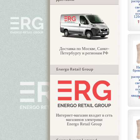
распр
све
д
ос
120
1
Доставка по Москве, Санкт-
Петербургу и регионам РФ
На
Energo Retail Group
брев
распр
све
р
ос
9
квадр
Интернет-магазин входит в сеть
магазинов электрики
Energo Retail Group