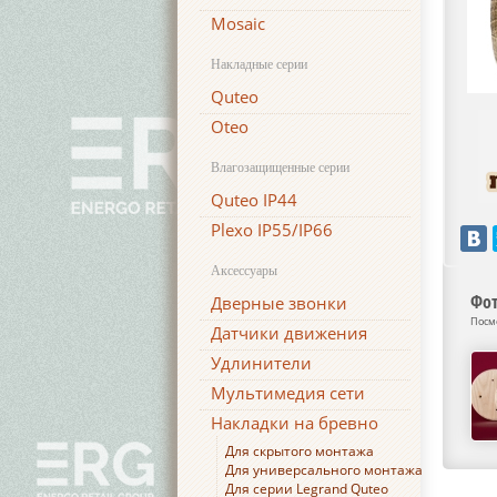
Mosaic
Накладные серии
Quteo
Oteo
Влагозащищенные серии
Quteo IP44
Plexo IP55/IP66
Аксессуары
Фот
Дверные звонки
Посм
Датчики движения
Удлинители
Мультимедия сети
Накладки на бревно
Для скрытого монтажа
Для универсального монтажа
Для серии Legrand Quteo