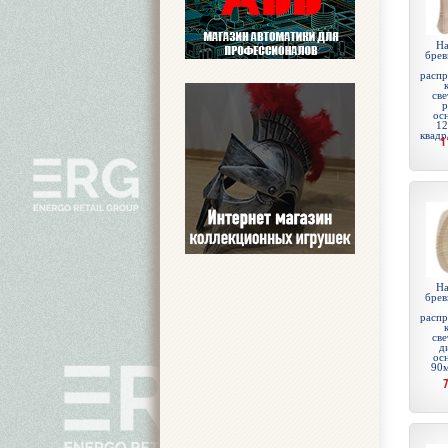
На
брев
распр
све
р
ос
12
квадр
1
На
брев
распр
све
д
ос
90м