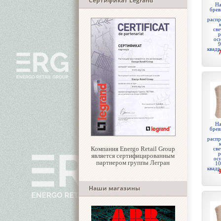
Сертификат Legrand
На
брев
распр
све
р
ос
9
квадр
На
брев
распр
Компания Energo Retail Group
све
р
является сертифицированным
ос
партнером группы Легран
10
квадр
Наши магазины