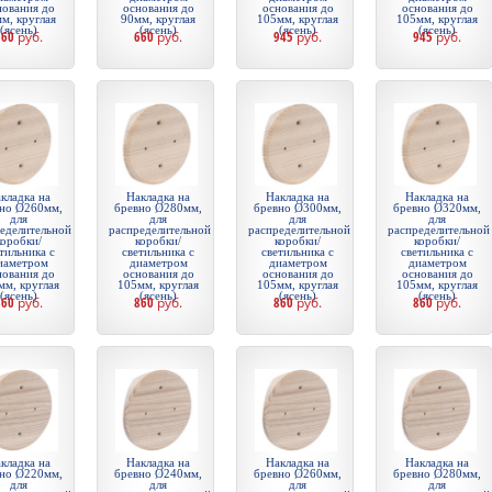
нования до
основания до
основания до
основания до
м, круглая
90мм, круглая
105мм, круглая
105мм, круглая
(ясень)
(ясень)
(ясень)
(ясень)
660
руб.
660
руб.
945
руб.
945
руб.
кладка на
Накладка на
Накладка на
Накладка на
но Ø260мм,
бревно Ø280мм,
бревно Ø300мм,
бревно Ø320мм,
для
для
для
для
еделительной
распределительной
распределительной
распределительной
коробки/
коробки/
коробки/
коробки/
тильника с
светильника с
светильника с
светильника с
иаметром
диаметром
диаметром
диаметром
нования до
основания до
основания до
основания до
мм, круглая
105мм, круглая
105мм, круглая
105мм, круглая
(ясень)
(ясень)
(ясень)
(ясень)
860
руб.
860
руб.
860
руб.
860
руб.
кладка на
Накладка на
Накладка на
Накладка на
но Ø220мм,
бревно Ø240мм,
бревно Ø260мм,
бревно Ø280мм,
для
для
для
для