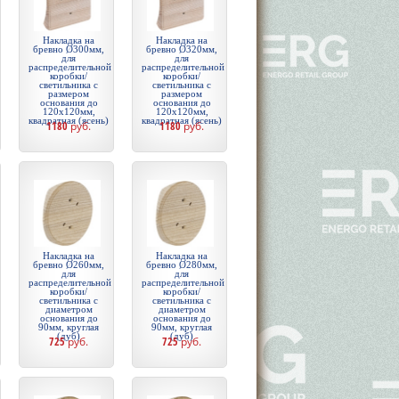
Накладка на
Накладка на
бревно Ø300мм,
бревно Ø320мм,
для
для
распределительной
распределительной
коробки/
коробки/
светильника с
светильника с
размером
размером
основания до
основания до
120х120мм,
120х120мм,
квадратная (ясень)
квадратная (ясень)
1180
руб.
1180
руб.
Накладка на
Накладка на
бревно Ø260мм,
бревно Ø280мм,
для
для
распределительной
распределительной
коробки/
коробки/
светильника с
светильника с
диаметром
диаметром
основания до
основания до
90мм, круглая
90мм, круглая
(дуб)
(дуб)
725
руб.
725
руб.