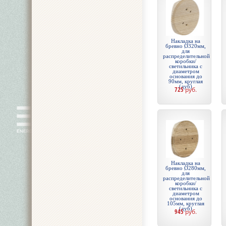
Накладка на
бревно Ø320мм,
для
распределительной
коробки/
светильника с
диаметром
основания до
90мм, круглая
(дуб)
725
руб.
Накладка на
бревно Ø280мм,
для
распределительной
коробки/
светильника с
диаметром
основания до
105мм, круглая
(дуб)
945
руб.