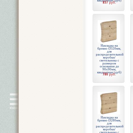
квадратная (дуб)
857
руб.
Накладка на
бревно Ø320мм,
для
распределительной
коробки/
светильника с
размером
основания до
90х90мм,
квадратная (дуб)
780
руб.
Накладка на
бревно Ø280мм,
для
распределительной
коробки/
светильника с