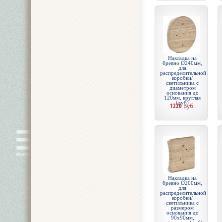
Накладка на
бревно Ø240мм,
для
распределительной
коробки/
светильника с
диаметром
основания до
120мм, круглая
(дуб)
1220
руб.
Накладка на
бревно Ø200мм,
для
распределительной
коробки/
светильника с
размером
основания до
90х90мм,