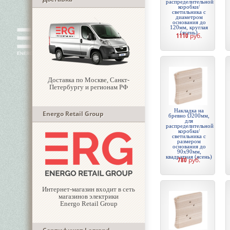
распределительной
коробки/
светильника с
диаметром
основания до
120мм, круглая
(ясень)
1110
руб.
Доставка по Москве, Санкт-
Петербургу и регионам РФ
Накладка на
Energo Retail Group
бревно Ø200мм,
для
распределительной
коробки/
светильника с
размером
основания до
90х90мм,
квадратная (ясень)
780
руб.
Интернет-магазин входит в сеть
магазинов электрики
Energo Retail Group