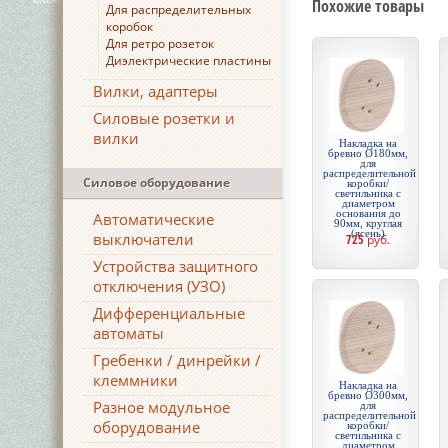
Похожие товары
Для распределительных
коробок
Для ретро розеток
Диэлектрические пластины
Вилки, адаптеры
Силовые розетки и
вилки
Накладка на
бревно Ø180мм,
для
распределительной
Силовое оборудование
коробки/
светильника с
диаметром
основания до
Автоматические
90мм, круглая
(ясень)
выключатели
725
руб.
Устройства защитного
отключения (УЗО)
Дифференциальные
автоматы
Гребенки / динрейки /
клеммники
Накладка на
бревно Ø300мм,
Разное модульное
для
распределительной
оборудование
коробки/
светильника с
диаметром