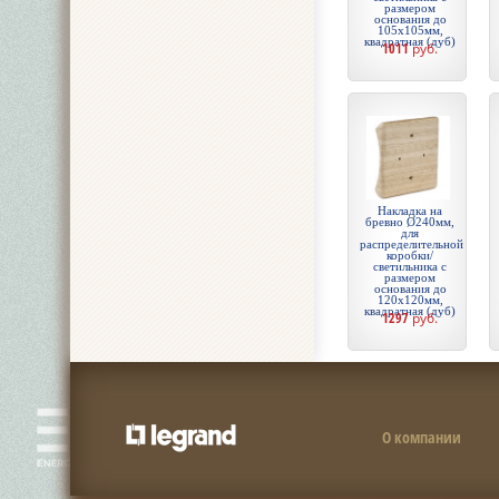
размером
основания до
105х105мм,
квадратная (дуб)
1011
руб.
Накладка на
бревно Ø240мм,
для
распределительной
коробки/
светильника с
размером
основания до
120х120мм,
квадратная (дуб)
1297
руб.
О компании