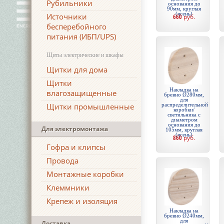
Рубильники
основания до
90мм, круглая
(ясень)
Источники
660
руб.
бесперебойного
питания (ИБП/UPS)
Щиты электрические и шкафы
Щитки для дома
Щитки
Накладка на
влагозащищенные
бревно Ø280мм,
для
Щитки промышленные
распределительной
коробки/
светильника с
диаметром
основания до
Для электромонтажа
105мм, круглая
(ясень)
860
руб.
Гофра и клипсы
Провода
Монтажные коробки
Клеммники
Крепеж и изоляция
Накладка на
бревно Ø240мм,
для
Доставка