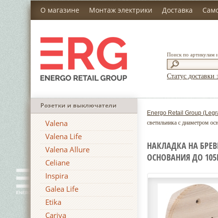
О магазине
Монтаж электрики
Доставка
Сам
Поиск по артикулам 
Статус доставки 
Розетки и выключатели
Energo Retail Group (Legr
Valena
светильника с диаметром осн
Valena Life
НАКЛАДКА НА БРЕ
Valena Allure
ОСНОВАНИЯ ДО 105
Celiane
Inspira
Galea Life
Etika
Cariva