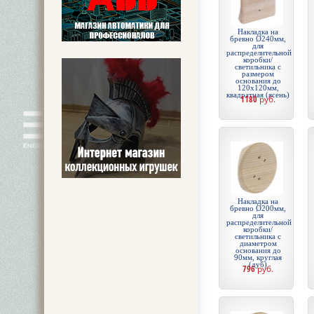
Накладка на
бревно Ø240мм,
для
распределительной
коробки/
светильника с
размером
основания до
120х120мм,
квадратная (ясень)
1180
руб.
Накладка на
бревно Ø200мм,
для
распределительной
коробки/
светильника с
диаметром
основания до
90мм, круглая
(дуб)
796
руб.