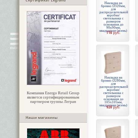
Сертификат Legrand
Накладка на
бревно Ø320мм,
для
распределительной
коробки/
светильника с
размером
основания до
90х90мм,
квадратная (ясень)
710
руб.
Накладка на
бревно Ø280мм,
для
распределительной
коробки/
Компания Energo Retail Group
светильника с
размером
является сертифицированным
основания до
партнером группы Легран
105х105мм,
квадратная (ясень)
920
руб.
Наши магазины