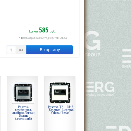
585
Цена
руб.
* Цена актуальна на сегодня (07.08.2026)
В корзину
шт.
Розетка
Розетка TF + RJ45
телефонная,
(Ethernet) Legrand
двойная Легран
Valena (белая)
Валена
(алюминий)