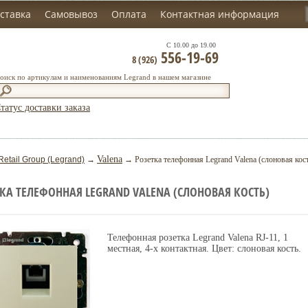
ставка
Самовывоз
Оплата
Контактная информация
С 10.00 до 19.00
556-19-69
8 (926)
оиск по артикулам и наименованиям Legrand в нашем магазине
татус доставки заказа
Valena
Retail Group (Legrand)
→
→ Розетка телефонная Legrand Valena (слоновая кос
КА ТЕЛЕФОННАЯ LEGRAND VALENA (СЛОНОВАЯ КОСТЬ)
Телефонная розетка Legrand Valena RJ-11, 1
местная, 4-х контактная. Цвет: слоновая кость.