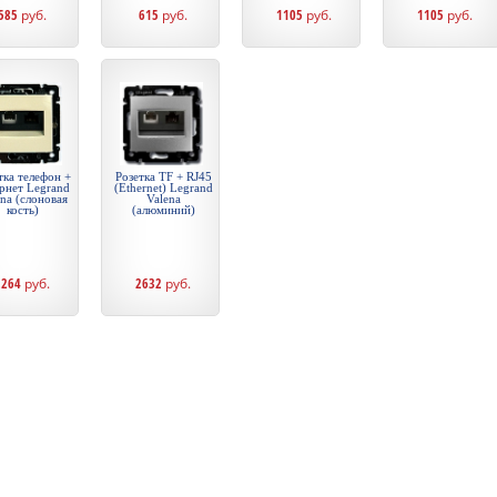
585
руб.
615
руб.
1105
руб.
1105
руб.
тка телефон +
Розетка TF + RJ45
рнет Legrand
(Ethernet) Legrand
na (слоновая
Valena
кость)
(алюминий)
2264
руб.
2632
руб.