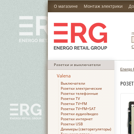
О магазине
Монтаж электрики
До
П
С
Розетки и выключатели
Energo 
Valena
РОЗЕТ
Выключатели
Розетки электрические
Розетки телефонные
Розетки TV
Розетки TV+FM
Розетки TV+FM+SAT
Розетки аудио/видео
Розетки интернет
Розетки USB
Диммеры (светорегуляторы)