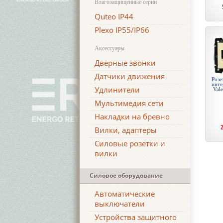
Влагозащищенные серии
Quteo IP44
Plexo IP55/IP66
Аксессуары
Дверные звонки
Датчики движения
Розе
инте
Удлинители
Vale
Мультимедия сети
Накладки на бревно
Вилки, адаптеры
Силовые розетки и
вилки
Силовое оборудование
Автоматические
выключатели
Устройства защитного