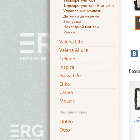
Терморегуляторы
Терморегуляторы Eratherm
Управление жалюзи
Датчики движения
Заглушки
Накладной монтаж
Рамки
Valena Life
Valena Allure
Celiane
Inspira
Похо
Galea Life
Etika
Cariva
Mosaic
Накладные серии
т
Quteo
Лег
Oteo