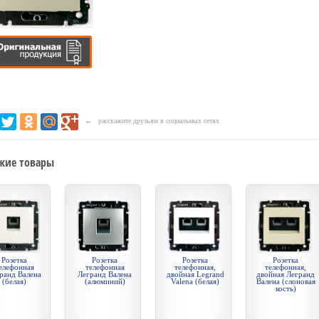
← расскажите друзьям в социальных сетях
жие товары
Розетка
Розетка
Розетка
Розетка
елефонная
телефонная
телефонная,
телефонная,
ранд Валена
Легранд Валена
двойная Legrand
двойная Легранд
(белая)
(алюминий)
Valena (белая)
Валена (слоновая
кость)