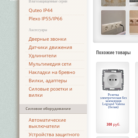
Влагозащищенные серии
Quteo IP44
Plexo IP55/IP66
Аксессуары
Дверные звонки
Датчики движения
Похожие товары
Удлинители
Мультимедия сети
Накладки на бревно
Вилки, адаптеры
Силовые розетки и
вилки
Розетка
электрическая без
заземления
Legrand Valena
(белая)
Силовое оборудование
Автоматические
300
руб.
выключатели
Устройства защитного