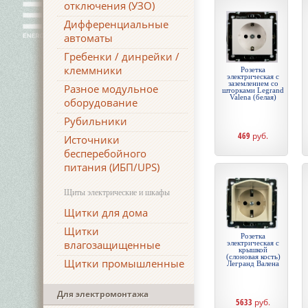
отключения (УЗО)
Дифференциальные
автоматы
Гребенки / динрейки /
клеммники
Розетка
электрическая c
заземлением со
Разное модульное
шторками Legrand
Valena (белая)
оборудование
Рубильники
469
руб.
Источники
бесперебойного
питания (ИБП/UPS)
Щиты электрические и шкафы
Щитки для дома
Щитки
Розетка
влагозащищенные
электрическая с
крышкой
(слоновая кость)
Щитки промышленные
Легранд Валена
Для электромонтажа
5633
руб.