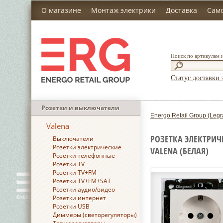
О магазине
Монтаж электрики
Доставка
Сам
Поиск по артикулам 
Статус доставки 
Розетки и выключатели
Energo Retail Group (Legr
Valena
РОЗЕТКА ЭЛЕКТРИ
Выключатели
Розетки электрические
VALENA (БЕЛАЯ)
Розетки телефонные
Розетки TV
Розетки TV+FM
Розетки TV+FM+SAT
Розетки аудио/видео
Розетки интернет
Розетки USB
Диммеры (светорегуляторы)