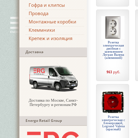
Гофра и клипсы
Провода
Монтажные коробки
Клеммники
Крепеж и изоляция
Розетка
электрическая
двойная с
Доставка
заземлением
Легран Валена
(алюминий)
963
руб.
Доставка по Москве, Санкт-
Петербургу и регионам РФ
Розетка
Energo Retail Group
электрическая с
блокировкой,
Legrand Valena
(красный)