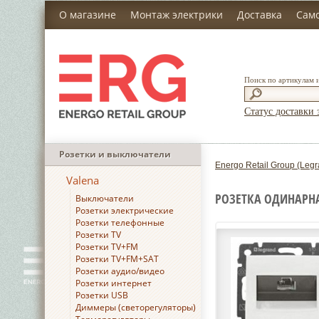
О магазине
Монтаж электрики
Доставка
Сам
Поиск по артикулам 
Статус доставки 
Розетки и выключатели
Energo Retail Group (Legr
Valena
РОЗЕТКА ОДИНАРНАЯ
Выключатели
Розетки электрические
Розетки телефонные
Розетки TV
Розетки TV+FM
Розетки TV+FM+SAT
Розетки аудио/видео
Розетки интернет
Розетки USB
Диммеры (светорегуляторы)