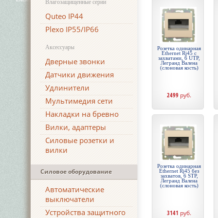
Влагозащищенные серии
Quteo IP44
Plexo IP55/IP66
Аксессуары
Розетка одинарная
Ethernet Rj45 с
захватами, 6 UTP,
Дверные звонки
Легранд Валена
(слоновая кость)
Датчики движения
Удлинители
2499
руб.
Мультимедия сети
Накладки на бревно
Вилки, адаптеры
Силовые розетки и
вилки
Розетка одинарная
Силовое оборудование
Ethernet Rj45 без
захватов, 6 STP,
Легранд Валена
(слоновая кость)
Автоматические
выключатели
Устройства защитного
3141
руб.