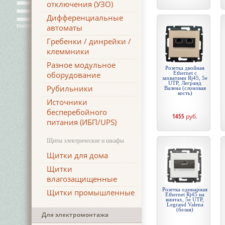
отключения (УЗО)
Дифференциальные
автоматы
Гребенки / динрейки /
клеммники
Разное модульное
Розетка двойная
оборудование
Ethernet с
захватами Rj45, 5e
UTP, Легранд
Рубильники
Валена (слоновая
кость)
Источники
бесперебойного
1455
руб.
питания (ИБП/UPS)
Щиты электрические и шкафы
Щитки для дома
Щитки
влагозащищенные
Розетка одинарная
Щитки промышленные
Ethernet Rj45 на
винтах, 5e UTP,
Legrand Valena
(белая)
Для электромонтажа