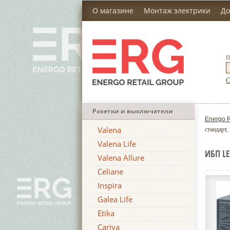
О магазине
Монтаж электрики
До
П
С
Розетки и выключатели
Energo R
Valena
стандарт
Valena Life
ИБП LE
Valena Allure
Celiane
Inspira
Galea Life
Etika
Cariva