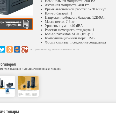
Номинальная мощность: 800 ВА
Активная мощность: 400 Вт
Время автономной работы: 5-30 минут
Кол-во батарей: 1
Напряжение/ёмкость батареи: 12В/9Ач
Масса нетто: 7,5 кг
Уровень шума: <40 dBA
Розетки немецкого стандарта: 1
Кол-во разъёмов МЭК (IEC): 1
Коммуникационный порт: USB
Форма сигнала: псевдосинусоидальная
← расскажите друзьям в социальных сетях
огалерея
отрите продукцию ИБП Legrand в сборе и интерьере.
жие товары