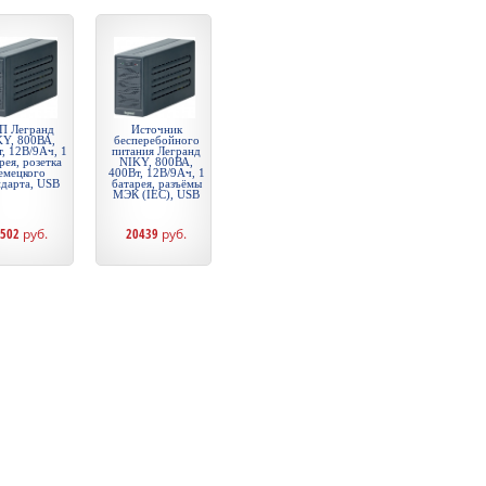
П Легранд
Источник
Y, 800ВА,
бесперебойного
, 12В/9Ач, 1
питания Легранд
рея, розетка
NIKY, 800ВА,
емецкого
400Вт, 12В/9Ач, 1
ндарта, USB
батарея, разъёмы
МЭК (IEC), USB
1502
руб.
20439
руб.