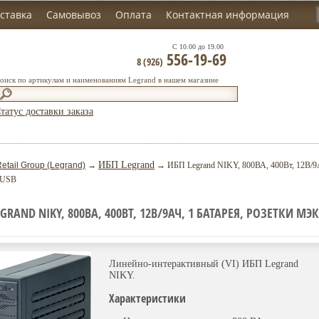
ставка
Самовывоз
Оплата
Контактная информация
С 10.00 до 19.00
556-19-69
8 (926)
оиск по артикулам и наименованиям Legrand в нашем магазине
татус доставки заказа
ИБП Legrand
etail Group (Legrand)
→
→ ИБП Legrand NIKY, 800ВА, 400Вт, 12В/9Ач
, USB
GRAND NIKY, 800ВА, 400ВТ, 12В/9АЧ, 1 БАТАРЕЯ, РОЗЕТКИ МЭ
Линейно-интерактивный (VI) ИБП Legrand
NIKY.
Характеристики