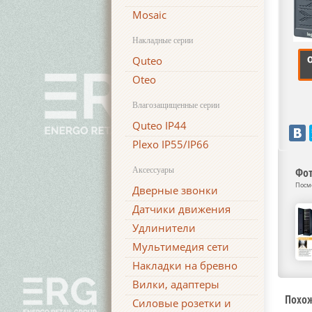
Mosaic
Накладные серии
Quteo
Oteo
Влагозащищенные серии
Quteo IP44
Plexo IP55/IP66
Аксессуары
Фот
Посм
Дверные звонки
Датчики движения
Удлинители
Мультимедия сети
Накладки на бревно
Вилки, адаптеры
Похо
Силовые розетки и