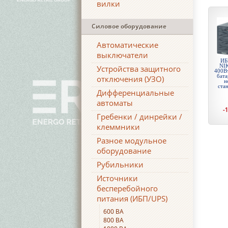
вилки
Силовое оборудование
Автоматические
выключатели
ИБ
NIK
Устройства защитного
400Вт
бата
отключения (УЗО)
н
ста
Дифференциальные
автоматы
-
Гребенки / динрейки /
клеммники
Разное модульное
оборудование
Рубильники
Источники
бесперебойного
питания (ИБП/UPS)
600 ВА
800 ВА