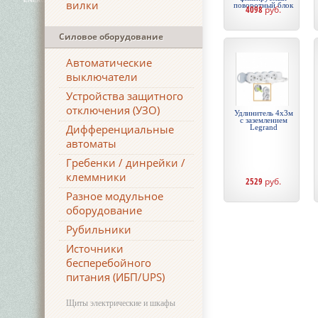
вилки
поворотный блок
4098
руб.
Силовое оборудование
Автоматические
выключатели
Устройства защитного
отключения (УЗО)
Удлинитель 4х3м
с заземлением
Дифференциальные
Legrand
автоматы
Гребенки / динрейки /
клеммники
2529
руб.
Разное модульное
оборудование
Рубильники
Источники
бесперебойного
питания (ИБП/UPS)
Щиты электрические и шкафы