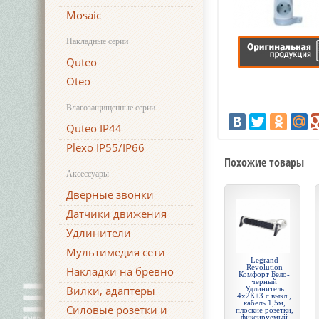
Mosaic
Накладные серии
Quteo
Oteo
Влагозащищенные серии
Quteo IP44
Plexo IP55/IP66
Похожие товары
Аксессуары
Дверные звонки
Датчики движения
Удлинители
Мультимедия сети
Legrand
Revolution
Накладки на бревно
Комфорт Бело-
черный
Вилки, адаптеры
Удлинитель
4x2К+З с выкл.,
кабель 1,5м,
Силовые розетки и
плоские розетки,
фиксируемый