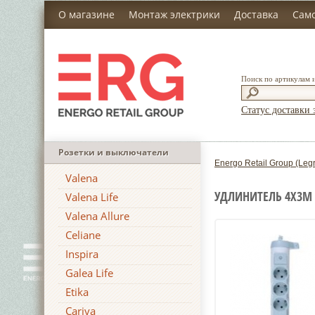
О магазине
Монтаж электрики
Доставка
Сам
Поиск по артикулам 
Статус доставки 
Розетки и выключатели
Energo Retail Group (Leg
Valena
УДЛИНИТЕЛЬ 4Х3М
Valena Life
Valena Allure
Celiane
Inspira
Galea Life
Etika
Cariva