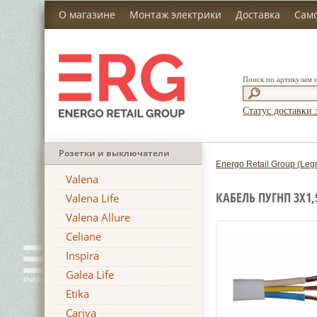
О магазине
Монтаж электрики
Доставка
Сам
Поиск по артикулам 
Статус доставки 
Розетки и выключатели
Energo Retail Group (Leg
Valena
КАБЕЛЬ ПУГНП 3Х1,
Valena Life
Valena Allure
Celiane
Inspira
Galea Life
Etika
Cariva