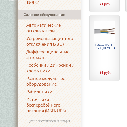
вилки
71
руб.
Силовое оборудование
Автоматические
выключатели
Устройства защитного
отключения (УЗО)
Кабель ПУГНП
3х4 (ПГУНП)
Дифференциальные
автоматы
Гребенки / динрейки /
клеммники
84
руб.
Разное модульное
оборудование
Рубильники
Источники
бесперебойного
питания (ИБП/UPS)
Щиты электрические и шкафы