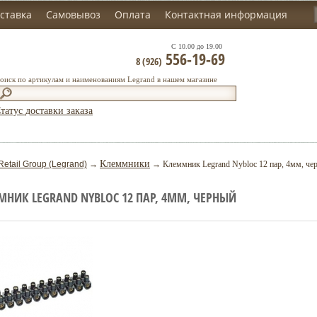
ставка
Самовывоз
Оплата
Контактная информация
С 10.00 до 19.00
556-19-69
8 (926)
оиск по артикулам и наименованиям Legrand в нашем магазине
татус доставки заказа
Клеммники
Retail Group (Legrand)
→
→ Клеммник Legrand Nybloc 12 пар, 4мм, че
НИК LEGRAND NYBLOC 12 ПАР, 4ММ, ЧЕРНЫЙ