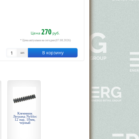
270
Цена
руб.
* Цена актуальна на сегодня (07.08.2026)
В корзину
шт.
Клеммник
Легранд Nybloc
12 пар, 10мм,
черный