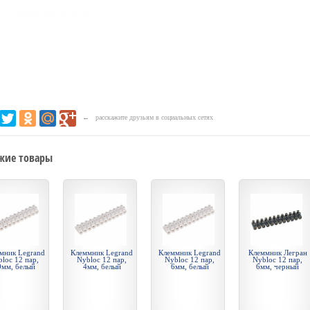
← расскажите друзьям в социальных сетях
жие товары
мник Legrand
Клеммник Legrand
Клеммник Legrand
Клеммник Легран
loc 12 пар,
Nybloc 12 пар,
Nybloc 12 пар,
Nybloc 12 пар,
0мм, белый
4мм, белый
6мм, белый
6мм, черный