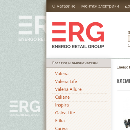
О магазине
Монтаж электрики
До
П
С
Розетки и выключатели
Energo 
Valena
КЛЕММ
Valena Life
Valena Allure
Celiane
Inspira
Galea Life
Etika
Cariva