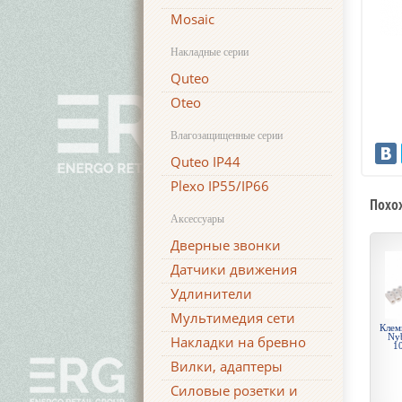
Mosaic
Накладные серии
Quteo
Oteo
Влагозащищенные серии
Quteo IP44
Plexo IP55/IP66
Похо
Аксессуары
Дверные звонки
Датчики движения
Удлинители
Мультимедия сети
Клем
Nyb
Накладки на бревно
1
Вилки, адаптеры
Силовые розетки и