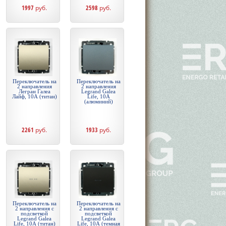
1997
руб.
2598
руб.
Переключатель на
Переключатель на
2 направления
2 направления
Легран Галеа
Legrand Galea
Лайф, 10А (титан)
Life, 10А
(алюминий)
2261
руб.
1933
руб.
Переключатель на
Переключатель на
2 направления с
2 направления с
подсветкой
подсветкой
Legrand Galea
Legrand Galea
Life, 10А (титан)
Life, 10А (темная