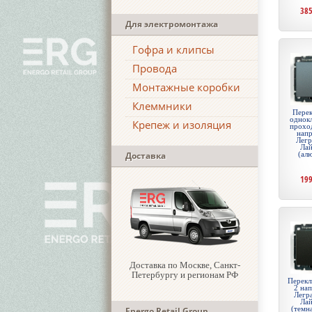
38
Для электромонтажа
Гофра и клипсы
Провода
Монтажные коробки
Клеммники
Перек
однок
Крепеж и изоляция
проход
напр
Легр
Лай
(ал
Доставка
19
Доставка по Москве, Санкт-
Петербургу и регионам РФ
Перекл
2 на
Легр
Лай
(темн
Energo Retail Group