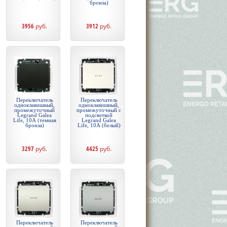
бронза)
3956
руб.
3912
руб.
Переключатель
Переключатель
одноклавишный,
одноклавишный,
промежуточный
промежуточный с
Legrand Galea
подсветкой
Life, 10А (темная
Legrand Galea
бронза)
Life, 10А (белый)
3297
руб.
4425
руб.
Переключатель
Переключатель