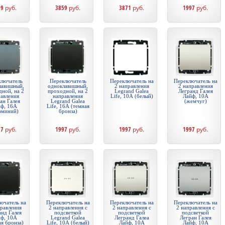
59
руб.
3859
руб.
3871
руб.
1997
руб.
лючатель
Переключатель
Переключатель на
Переключатель на
лавишный,
одноклавишный,
2 направления
2 направления
ной, на 2
проходной, на 2
Legrand Galea
Легранд Галея
авления
направления
Life, 10А (белый)
Лайф, 10А
ан Галея
Legrand Galea
(жемчуг)
ф, 16А
Life, 16А (темная
юминий)
бронза)
97
руб.
1997
руб.
1997
руб.
1997
руб.
ючатель на
Переключатель на
Переключатель на
Переключатель на
правления
2 направления с
2 направления с
2 направления с
анд Галея
подсветкой
подсветкой
подсветкой
ф, 10А
Legrand Galea
Легранд Галеа
Легран Галея
ая бронза)
Life, 10А (белый)
Лайф, 10А
Лайф, 10А