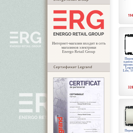
19
Интернет-магазин входит в сеть
магазинов электрики
Energo Retail Group
Перек
однок
проме
Сертификат Legrand
Legr
Life, 
32
Перек