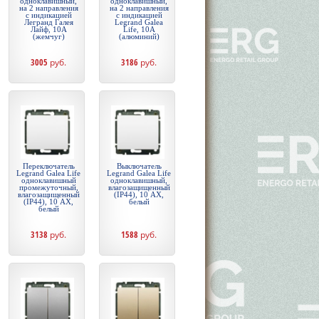
одноклавишный,
одноклавишный,
на 2 направления
на 2 направления
с индикацией
с индикацией
Легранд Галея
Legrand Galea
Лайф, 10А
Life, 10А
(жемчуг)
(алюминий)
3005
руб.
3186
руб.
Переключатель
Выключатель
Legrand Galea Life
Legrand Galea Life
одноклавишный
одноклавишный,
промежуточный,
влагозащищенный
влагозащищенный
(IP44), 10 АХ,
(IP44), 10 АХ,
белый
белый
3138
руб.
1588
руб.