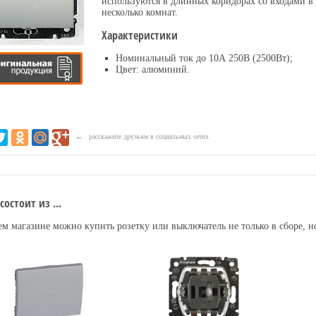
используются в длинных коридорах со входами в
несколько комнат.
Характеристики
Номинальный ток до 10А 250В (2500Вт);
Цвет: алюминий.
← расскажите друзьям в социальных сетях
состоит из ...
м магазине можно купить розетку или выключатель не только в сборе, но