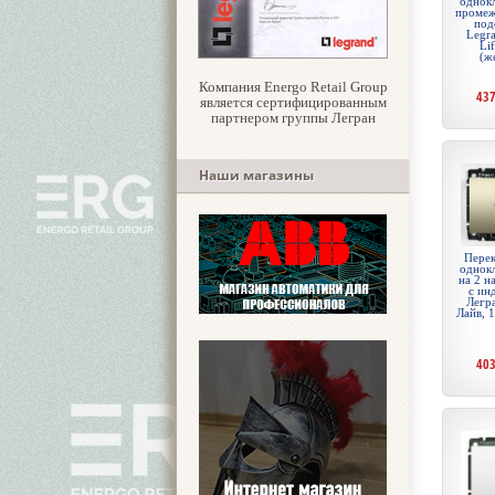
однок
промеж
под
Legr
Li
(ж
Компания Energo Retail Group
43
является сертифицированным
партнером группы Легран
Наши магазины
Перек
однок
на 2 н
с ин
Легр
Лайв, 
40