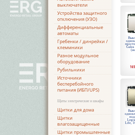
выключатели
Устройства защитного
отключения (УЗО)
Дифференциальные
автоматы
Выкл
Гребенки / динрейки /
однок
просто
клеммники
Galea
(ж
Разное модульное
оборудование
16
Рубильники
Источники
бесперебойного
питания (ИБП/UPS)
Щиты электрические и шкафы
Щитки для дома
Выкл
однокл
под
Щитки
Legr
Life, 
влагозащищенные
Щитки промышленные