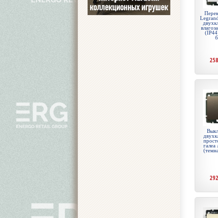
Перек
Legrand
двухк
влагоз
(IP44
б
25
Выкл
двухк
прост
галеа
(темн
29