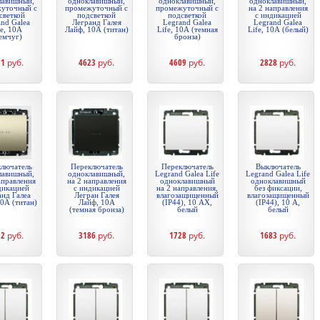
лавишный,
одноклавишный,
одноклавишный,
одноклавишный,
уточный с
промежуточный с
промежуточный с
на 2 направления
светкой
подсветкой
подсветкой
с индикацией
and Galea
Легранд Галея
Legrand Galea
Legrand Galea
fe, 10А
Лайф, 10А (титан)
Life, 10А (темная
Life, 10А (белый)
емчуг)
бронза)
71
руб.
4623
руб.
4609
руб.
2828
руб.
лючатель
Переключатель
Переключатель
Выключатель
лавишный,
одноклавишный,
Legrand Galea Life
Legrand Galea Life
аправления
на 2 направления
одноклавишный
одноклавишный
дикацией
с индикацией
на 2 направления,
без фиксации,
анд Галеа
Легран Галея
влагозащищенный
влагозащищенный
10А (титан)
Лайф, 10А
(IP44), 10 АХ,
(IP44), 10 А,
(темная бронза)
белый
белый
32
руб.
3186
руб.
1728
руб.
1683
руб.