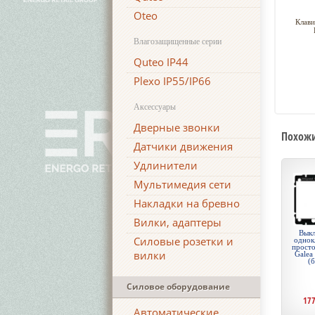
Oteo
Клави
Влагозащищенные серии
Quteo IP44
Plexo IP55/IP66
Аксессуары
Дверные звонки
Похожи
Датчики движения
Удлинители
Мультимедия сети
Накладки на бревно
Вилки, адаптеры
Выкл
Силовые розетки и
однок
просто
вилки
Galea
(
Силовое оборудование
17
Автоматические