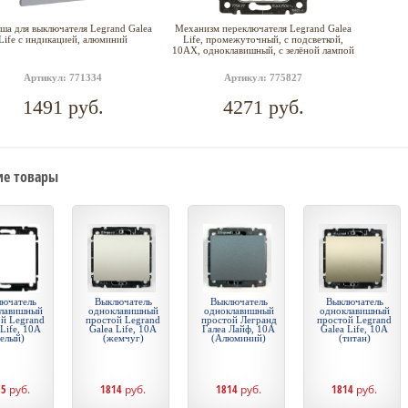
ша для выключателя Legrand Galea
Механизм переключателя Legrand Galea
Life с индикацией, алюминий
Life, промежуточный, с подсветкой,
10АХ, одноклавишный, с зелёной лампой
Артикул: 771334
Артикул: 775827
1491 руб.
4271 руб.
е товары
ючатель
Выключатель
Выключатель
Выключатель
лавишный
одноклавишный
одноклавишный
одноклавишный
й Legrand
простой Legrand
простой Легранд
простой Legrand
 Life, 10А
Galea Life, 10А
Галеа Лайф, 10А
Galea Life, 10А
белый)
(жемчуг)
(Алюминий)
(титан)
75
руб.
1814
руб.
1814
руб.
1814
руб.