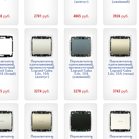
(жемчуг)
(алюминий)
48
руб.
2781
руб.
4065
руб.
3926
руб.
лючатель
Переключатель
Переключатель
Переключатель
лавишный,
одноклавишный,
одноклавишный,
одноклавишный,
жуточный
промежуточный
промежуточный
промежуточный
and Galea
Legrand Galea
Legrand Galea
Legrand Galea
10А (белый)
Life, 10А
Life, 10А
Life, 10А (титан)
(жемчуг)
(алюминий)
85
руб.
3274
руб.
3270
руб.
3743
руб.
лючатель
Переключатель
Переключатель
Переключатель