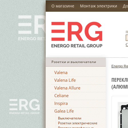
О магазине
Монтаж электрики
До
П
С
Розетки и выключатели
Energo Re
Valena
ПЕРЕКЛ
Valena Life
(АЛЮМ
Valena Allure
Celiane
Inspira
Galea Life
Выключатели
Розетки электрические
Розетки телефонные