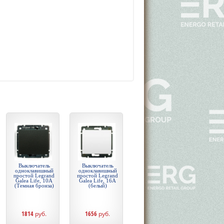
Выключатель
Выключатель
одноклавишный
одноклавишный
простой Legrand
простой Legrand
Galea Life, 10А
Galea Life, 16А
(Темная бронза)
(белый)
1814
руб.
1656
руб.