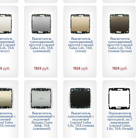
ючатель
Выключатель
Выключатель
Выключатель
лавишный
одноклавишный
одноклавишный
одноклавишный
й Legrand
простой Legrand
простой Legrand
простой Legrand
 Life, 16А
Galea Life, 16А
Galea Life, 16А
Galea Life, 16А
емчуг)
(алюминий)
(титан)
(темная бронза)
56
руб.
1824
руб.
1824
руб.
1824
руб.
ючатель
Выключатель
Выключатель
Переключатель
авишный с
одноклавишный с
одноклавишный с
одноклавишный,
светкой
подсветкой
подсветкой
проходной, на 2
and Galea
Легранд Галеа
Legrand Galea
направления
10А (титан)
Лайф, 10А
Life, 10А (темная
Legrand Galea
(алюминий)
бронза)
Life, 16А (белый)