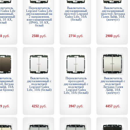
лючатель
Переключатель
Выключатель
Выключатель
 Galea Life
Legrand Galea Life
двухклавишный
двухклавишный
лавишный,
двухклавишный на
простой Legrand
простой Легранд
ащищенный
2 направления,
Galea Life, 10А
Галея Лайф, 10А
), 10 АХ,
влагозащищенный
(белый)
(жемчуг)
елый
(IP44), 10 АХ,
белый
88
руб.
2588
руб.
2714
руб.
2900
руб.
ючатель
Выключатель
Переключатель
Выключатель
лавишный
двухклавишный с
проходной
двухклавишный с
ой Легран
подсветкой
двухклавишный с
подсветкой
 лайф, 10А
Legrand Galea
подсветкой
Легранд Галея
ая бронза)
Life, 10А (белый)
Legrand Galea
Лайф, 10А
Life, 10А (белый)
(жемчуг)
29
руб.
4252
руб.
3947
руб.
4457
руб.