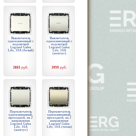
Выключатель
Выключатель
одноклавишный с
одноклавишный с
подсветкой
подсветкой
Legrand Galea
Legrand Galea
Life, 10А (белый)
Life, 10А
(жемчуг)
3865
руб.
3959
руб.
Переключатель
Переключатель
одноклавишный,
одноклавишный,
проходной, на 2
проходной, на 2
направления
направления
Legrand Galea
Legrand Galea
Life, 16А
Life, 16А (титан)
(жемчуг)