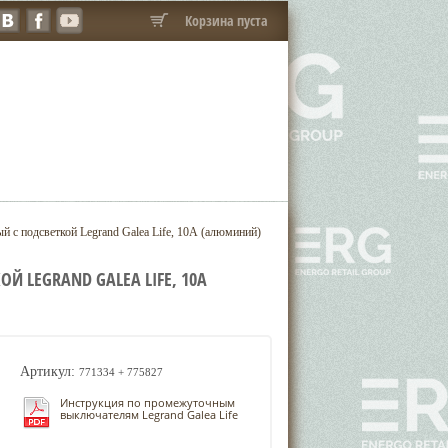
Корзина пуста
с подсветкой Legrand Galea Life, 10А (алюминий)
LEGRAND GALEA LIFE, 10А
Артикул:
771334 + 775827
Инструкция по промежуточным
выключателям Legrand Galea Life