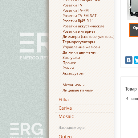
Розетки TV
Розетки TV-FM
Розетки TV-FM-SAT
Розетки Rj45-Rj11
Розетки аккустические
Розетки интернет
Диммеры (светорегуляторы)
Терморегуляторы
Управление жалюзи
Датчики движения
Заглушки
Прочее
Рамки
Аксессуары
Механизмы
Товар 
Лицевые панели
В наше
Etika
Cariva
Mosaic
Накладные серии
Quteo