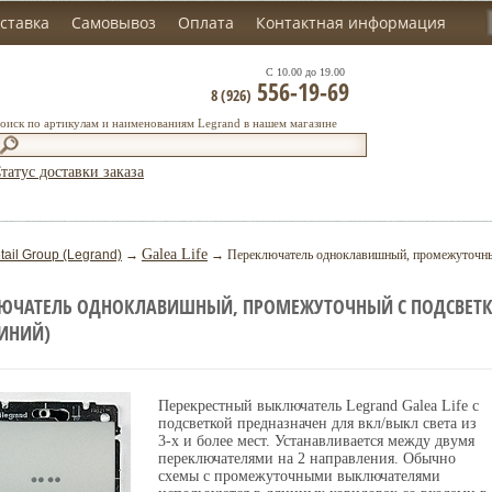
ставка
Самовывоз
Оплата
Контактная информация
С 10.00 до 19.00
556-19-69
8 (926)
оиск по артикулам и наименованиям Legrand в нашем магазине
татус доставки заказа
Galea Life
tail Group (Legrand)
→
→ Переключатель одноклавишный, промежуточный 
ЮЧАТЕЛЬ ОДНОКЛАВИШНЫЙ, ПРОМЕЖУТОЧНЫЙ С ПОДСВЕТКОЙ 
ИНИЙ)
Перекрестный выключатель Legrand Galea Life с
подсветкой предназначен для вкл/выкл света из
3-х и более мест. Устанавливается между двумя
переключателями на 2 направления. Обычно
схемы с промежуточными выключателями