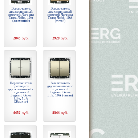
Выключатель
Выключатель
двухклавишный
двухклавишный
простой Легранд
простой Легранд
Галеа Лайф, 10А
Галея Лайф, 10А
(алюминий)
(титан)
2845
руб.
2929
руб.
Переключатель
Выключатель
проходной
двухклавишный с
двухклавишный с
подсветкой
подсветкой
Legrand Galea
Legrand Galea
Life, 10А (титан)
Life, 10А
(Жемчуг)
4457
руб.
5544
руб.