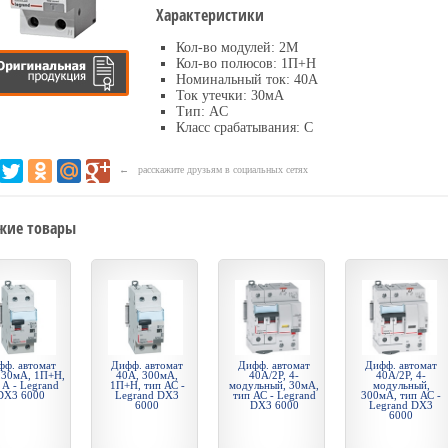
Характеристики
Кол-во модулей: 2М
Кол-во полюсов: 1П+Н
Номинальный ток: 40А
Ток утечки: 30мА
Тип: AC
Класс срабатывания: С
← расскажите друзьям в социальных сетях
жие товары
фф. автомат
Дифф. автомат
Дифф. автомат
Дифф. автомат
 30мА, 1П+Н,
40А, 300мА,
40А/2P, 4-
40А/2P, 4-
 А - Legrand
1П+Н, тип АС -
модульный, 30мА,
модульный,
DX3 6000
Legrand DX3
тип АС - Legrand
300мА, тип АС -
6000
DX3 6000
Legrand DX3
6000