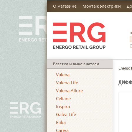
О магазине
Монтаж электрики
До
П
С
Розетки и выключатели
Energo 
Valena
ДИФФ.
Valena Life
Valena Allure
Celiane
Inspira
Galea Life
Etika
Cariva