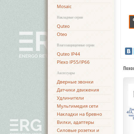
Mosaic
Накладные серии
Quteo
Oteo
Влагозащищенные серии
Quteo IP44
Plexo IP55/IP66
Похо
Аксессуары
Дверные звонки
Датчики движения
Удлинители
Мультимедия сети
Ди
40А,
Накладки на бревно
тип
Вилки, адаптеры
Силовые розетки и