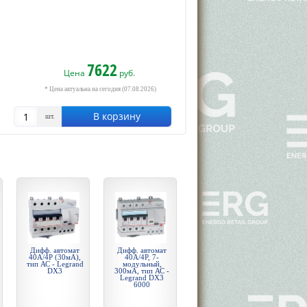
7622
Цена
руб.
* Цена актуальна на сегодня (07.08.2026)
В корзину
шт.
Дифф. автомат
Дифф. автомат
40А/4P (30мА),
40А/4P, 7-
тип АС - Legrand
модульный,
DX3
300мА, тип АС -
Legrand DX3
6000