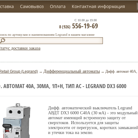
ставка
Самовывоз
Оплата
Контактная информация
С 10.00 до 19.00
556-19-69
8 (926)
оиск по артикулам и наименованиям Legrand в нашем магазине
татус доставки заказа
Дифференциальный автоматы
Retail Group (Legrand)
→
→ Дифф. автомат 40А, 
 АВТОМАТ 40А, 30МА, 1П+Н, ТИП АС - LEGRAND DX3 6000
Дифф. автоматический выключатель Legrand
АВДТ DX3 6000 C40А (30 мА) - это модульный
автомат имеющий встроенную защиту от
сверхтоков. Используется для защиты
электросети от перегрузок, коротких замыкани
и утечки тока на землю.