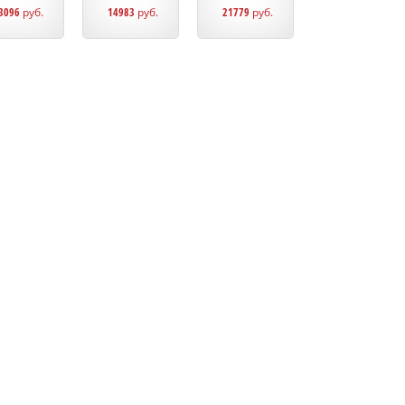
3096
руб.
14983
руб.
21779
руб.