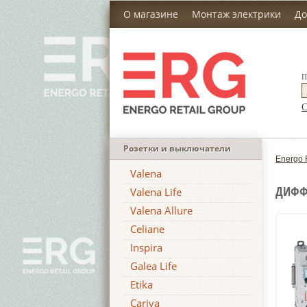
О магазине
Монтаж электрики
До
П
С
Розетки и выключатели
Energo 
Valena
ДИФФ.
Valena Life
Valena Allure
Celiane
Inspira
Galea Life
Etika
Cariva