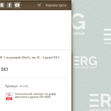
Корзина пуста
P, 7-модульный (30мА), тип АС - Legrand DX3
 DX3
Артикул:
411191
Технический паспорт на дифф.
автоматы Legrand DX³ 6000