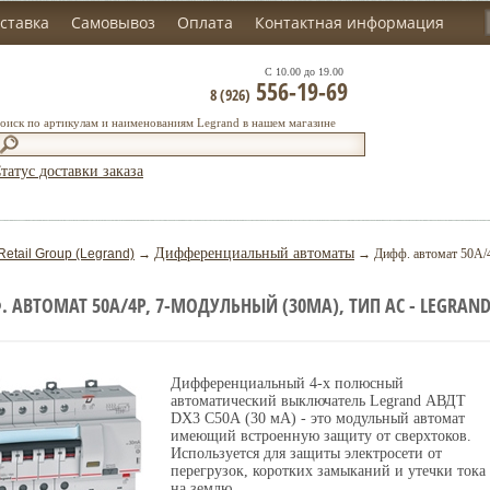
ставка
Самовывоз
Оплата
Контактная информация
С 10.00 до 19.00
556-19-69
8 (926)
оиск по артикулам и наименованиям Legrand в нашем магазине
татус доставки заказа
Дифференциальный автоматы
Retail Group (Legrand)
→
→ Дифф. автомат 50А/4
 АВТОМАТ 50А/4P, 7-МОДУЛЬНЫЙ (30МА), ТИП АС - LEGRAND
Дифференциальный 4-х полюсный
автоматический выключатель Legrand АВДТ
DX3 C50А (30 мА) - это модульный автомат
имеющий встроенную защиту от сверхтоков.
Используется для защиты электросети от
перегрузок, коротких замыканий и утечки тока
на землю.