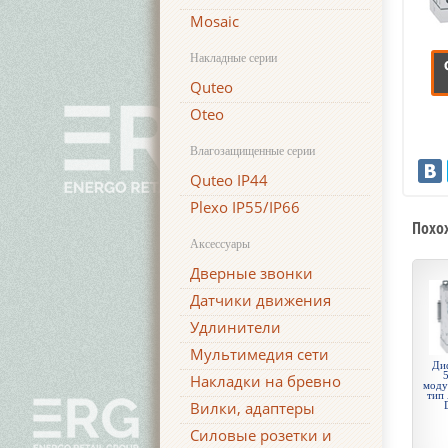
Mosaic
Накладные серии
Quteo
Oteo
Влагозащищенные серии
Quteo IP44
Plexo IP55/IP66
Похо
Аксессуары
Дверные звонки
Датчики движения
Удлинители
Мультимедия сети
Ди
5
Накладки на бревно
моду
тип 
Вилки, адаптеры
Силовые розетки и