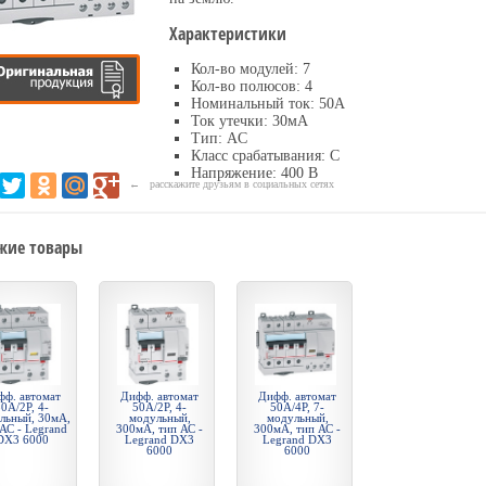
Характеристики
Кол-во модулей: 7
Кол-во полюсов: 4
Номинальный ток: 50А
Ток утечки: 30мА
Тип: AC
Класс срабатывания: С
Напряжение: 400 В
← расскажите друзьям в социальных сетях
жие товары
фф. автомат
Дифф. автомат
Дифф. автомат
0А/2P, 4-
50А/2P, 4-
50А/4P, 7-
льный, 30мА,
модульный,
модульный,
АС - Legrand
300мА, тип АС -
300мА, тип АС -
DX3 6000
Legrand DX3
Legrand DX3
6000
6000