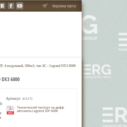
Корзина пуста
P, 4-модульный, 300мА, тип АС - Legrand DX3 6000
 DX3 6000
Артикул:
411172
00
Технический паспорт на дифф.
автоматы Legrand DX³ 6000
я
х