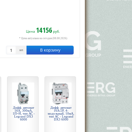
14156
Цена
руб.
* Цена актуальна на сегодня (08.08.2026)
В корзину
шт.
Дифф. автомат
Дифф. автомат
16А, 300мА,
16А/2P, 4-
1П+Н, тип АС -
модульный, 10мА,
Legrand DX3
тип АС - Legrand
6000
DX3 6000