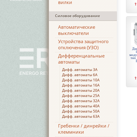
вилки
1
Силовое оборудование
Автоматические
выключатели
Устройства защитного
отключения (УЗО)
Ди
1
Дифференциальные
моду
тип 
автоматы
Дифф. автоматы 3А
Дифф. автоматы 6А
1
Дифф. автоматы 10А
Дифф. автоматы 16А
Дифф. автоматы 20А
Дифф. автоматы 25А
Дифф. автоматы 32А
Дифф. автоматы 40А
Дифф. автоматы 50А
Дифф. автоматы 63А
Гребенки / динрейки /
клеммники