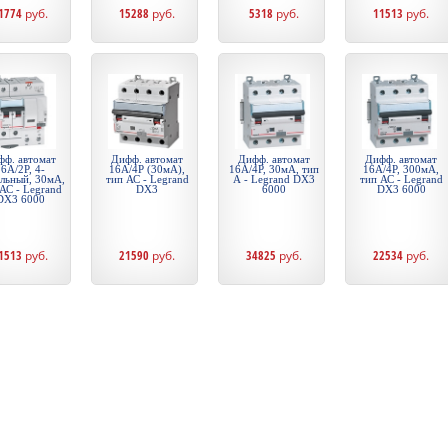
1774
руб.
15288
руб.
5318
руб.
11513
руб.
фф. автомат
Дифф. автомат
Дифф. автомат
Дифф. автомат
6А/2P, 4-
16А/4P (30мА),
16А/4P, 30мА, тип
16А/4P, 300мА,
льный, 30мА,
тип АС - Legrand
А - Legrand DX3
тип АС - Legrand
АС - Legrand
DX3
6000
DX3 6000
DX3 6000
1513
руб.
21590
руб.
34825
руб.
22534
руб.