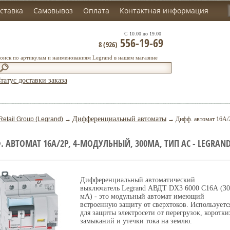
ставка
Самовывоз
Оплата
Контактная информация
С 10.00 до 19.00
556-19-69
8 (926)
оиск по артикулам и наименованиям Legrand в нашем магазине
татус доставки заказа
Дифференциальный автоматы
Retail Group (Legrand)
→
→ Дифф. автомат 16А/2
 АВТОМАТ 16А/2P, 4-МОДУЛЬНЫЙ, 300МА, ТИП АС - LEGRAND
Дифференциальный автоматический
выключатель Legrand АВДТ DX3 6000 C16А (3
мА) - это модульный автомат имеющий
встроенную защиту от сверхтоков. Используетс
для защиты электросети от перегрузок, коротки
замыканий и утечки тока на землю.