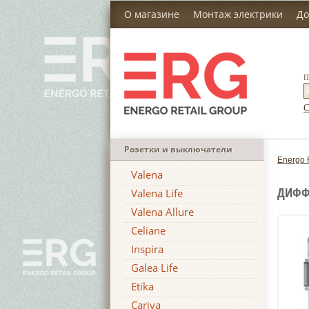
О магазине
Монтаж электрики
До
П
С
Розетки и выключатели
Energo 
Valena
ДИФФ.
Valena Life
Valena Allure
Celiane
Inspira
Galea Life
Etika
Cariva