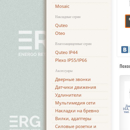
Mosaic
Накладные серии
Quteo
Oteo
Влагозащищенные серии
Quteo IP44
Plexo IP55/IP66
Похо
Аксессуары
Дверные звонки
Датчики движения
Удлинители
Мультимедия сети
Ди
16А,
Накладки на бревно
тип 
Вилки, адаптеры
Силовые розетки и