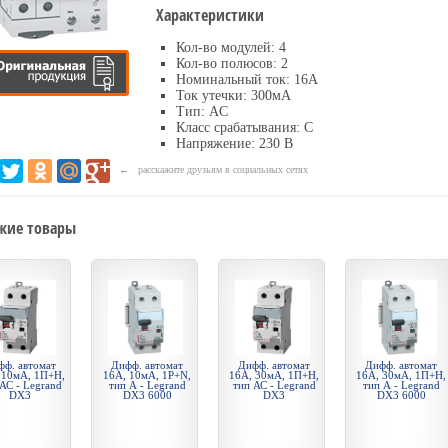
Характеристики
Кол-во модулей: 4
Кол-во полюсов: 2
Номинальный ток: 16А
Ток утечки: 300мА
Тип: AС
Класс срабатывания: С
Напряжение: 230 В
← расскажите друзьям в социальных сетях
жие товары
фф. автомат
Дифф. автомат
Дифф. автомат
Дифф. автомат
 10мА, 1П+Н,
16А, 10мА, 1P+N,
16А, 30мА, 1П+Н,
16А, 30мА, 1П+Н,
АС - Legrand
тип А - Legrand
тип АС - Legrand
тип А - Legrand
DX3
DX3 6000
DX3
DX3 6000