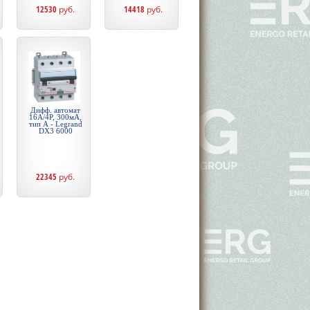
12530
руб.
14418
руб.
Дифф. автомат
16А/4P, 300мА,
тип А - Legrand
DX3 6000
22345
руб.