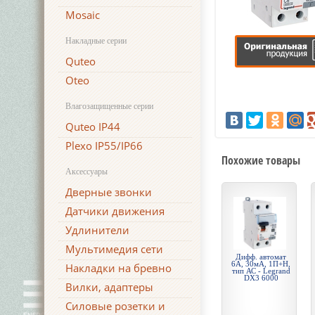
Mosaic
Накладные серии
Quteo
Oteo
Влагозащищенные серии
Quteo IP44
Plexo IP55/IP66
Похожие товары
Аксессуары
Дверные звонки
Датчики движения
Удлинители
Мультимедия сети
Дифф. автомат
6А, 30мА, 1П+Н,
Накладки на бревно
тип АС - Legrand
DX3 6000
Вилки, адаптеры
Силовые розетки и