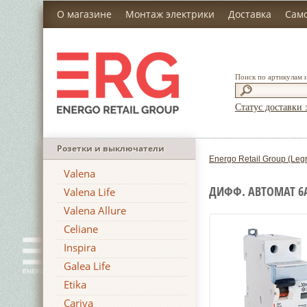
О магазине
Монтаж электрики
Доставка
Сам
Поиск по артикулам 
Статус доставки 
Розетки и выключатели
Energo Retail Group (Leg
Valena
ДИФФ. АВТОМАТ 6А,
Valena Life
Valena Allure
Celiane
Inspira
Galea Life
Etika
Cariva