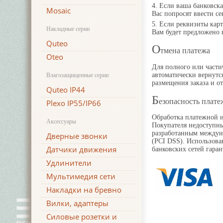
4. Если ваша банковска
Mosaic
Вас попросят ввести се
5. Если реквизиты карт
Накладные серии
Вам будет предложено 
Quteo
О
тмена платежа
Oteo
Для полного или части
автоматически вернутся
Влагозащищенные серии
размещения заказа и о
Quteo IP44
Б
езопасность плате
Plexo IP55/IP66
Обработка платежной 
Аксессуары
Покупателя недоступны
разработанным междуна
Дверные звонки
(PCI DSS). Использован
Датчики движения
банковских сетей гаран
Удлинители
Мультимедия сети
Накладки на бревно
Вилки, адаптеры
Силовые розетки и