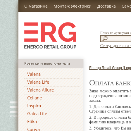
О магазине
Монтаж электрики
Доставка
Сам
Поиск по артикулам 
Статус доставки 
Розетки и выключатели
Energo Retail Group (Leg
Valena
О
Valena Life
ПЛАТА БАН
Valena Allure
Заказ можно оплатить 
подтверждения позиций
Celiane
заказа.
Inspira
1. Для оплаты банковс
Страница оплаты отвеч
Galea Life
2. В процессе оплаты б
Etika
фамилию владельца и к
3. Убедитесь, что Вы в
Cariva